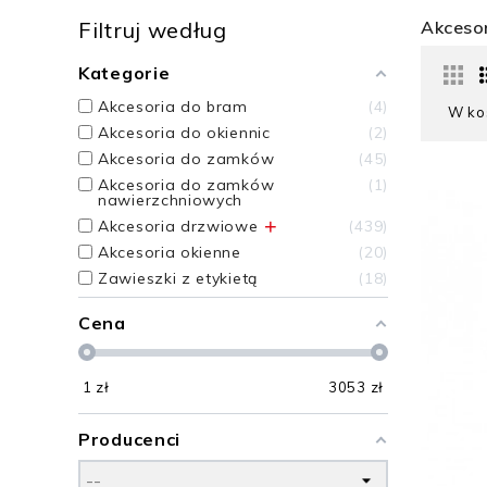
Filtruj według
Akceso
Kategorie
Akcesoria do bram
4
W ko
Akcesoria do okiennic
2
Akcesoria do zamków
45
Akcesoria do zamków
1
nawierzchniowych
+
Akcesoria drzwiowe
439
Akcesoria okienne
20
Zawieszki z etykietą
18
Cena
1
zł
3053
zł
Producenci