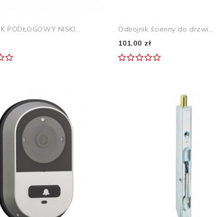
K PODŁOGOWY NISKI...
Odbojnik ścienny do drzwi...
101,00 zł