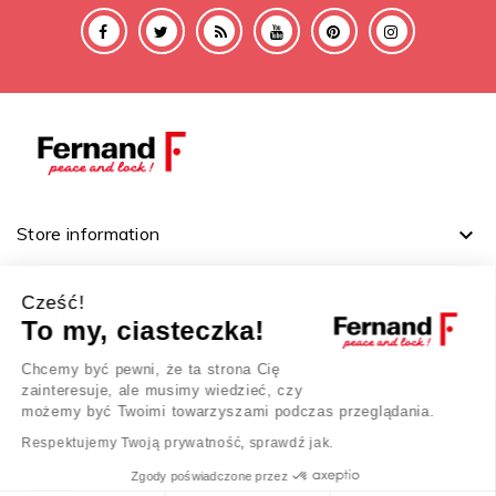
Store information

Na skróty

Cześć!
Ważne linki

To my, ciasteczka!
Twoje konto

Chcemy być pewni, że ta strona Cię
zainteresuje, ale musimy wiedzieć, czy
możemy być Twoimi towarzyszami podczas przeglądania.
Respektujemy Twoją prywatność, sprawdź jak.
Zgody poświadczone przez