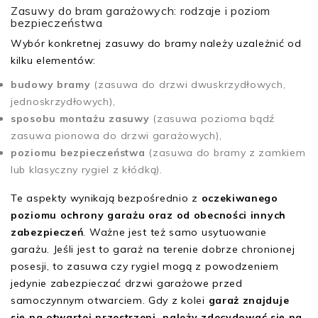
Zasuwy do bram garażowych: rodzaje i poziom
bezpieczeństwa
Wybór konkretnej zasuwy do bramy należy uzależnić od
kilku elementów:
budowy bramy
(zasuwa do drzwi dwuskrzydłowych,
jednoskrzydłowych),
sposobu montażu zasuwy
(zasuwa pozioma bądź
zasuwa pionowa do drzwi garażowych),
poziomu bezpieczeństwa
(zasuwa do bramy z zamkiem
lub klasyczny rygiel z kłódką).
Te aspekty wynikają bezpośrednio z
oczekiwanego
poziomu ochrony garażu oraz od obecności innych
zabezpieczeń
. Ważne jest też samo usytuowanie
garażu. Jeśli jest to garaż na terenie dobrze chronionej
posesji, to zasuwa czy rygiel mogą z powodzeniem
jedynie zabezpieczać drzwi garażowe przed
samoczynnym otwarciem. Gdy z kolei
garaż znajduje
się na otwartej przestrzeni, należy zdecydować się na