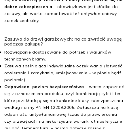
dobre zabezpieczenia
– obowiązkowa jest kłódka do
zasuwy, ale warto zamontować też antywłamaniowy
zamek centralny.
Zasuwa do drzwi garażowych: na co zwrócić uwagę
podczas zakupu?
Rozwiązanie dostosowane do potrzeb i warunków
technicznych bramy.
Zasuwa spełniająca indywidualne oczekiwania (łatwość
otwierania i zamykania, umiejscowienie – w pionie bądź
poziomie).
Odpowiedni poziom bezpieczeństwa
– warto zapoznać
się z oznaczeniem produktu, czyli kombinacją cyfr i liter,
które przekładają się na konkretne klasy zabezpieczenia
według normy PN-EN 12209:2005. Zwłaszcza na klasę
odporności antywłamaniowej (czas do przewiercenia
czy przecięcia) i na niekorzystne warunki atmosferyczne
(wilgoć, temperatura) – norma dotyczy zasuw z