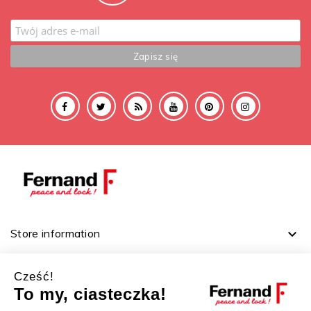
Store information

Na skróty

Cześć!
Ważne linki

To my, ciasteczka!
Twoje konto