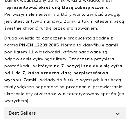
Zamek wpuszczany do furtki wraz z wkładką musi
reprezentować określoną klasę zabezpieczenia
.
Pierwszym elementem, na który warto zwrócić uwagę,
jest atest antywłamaniowy. Zamki z takim atestem będą
świetnie chronić furtkę przed sforsowaniem.
Druga kwestia to oznaczenie producenta zgodne z
normą
PN-EN 12209:2005
. Norma ta klasyfikuje zamki
pod kątem 11 właściwości, którym nadawane są
odpowiednie cyfry bądź litery. Oznaczenie przybiera
postać kodu, w którym
na 7. pozycji znajduje się cyfra
od 1 do 7, która oznacza klasę bezpieczeństwa
wyrobu
. Zamki i wkłady do furtki z wyższych klas będą
miały większą odporność na przecinanie, przewiercanie,
ukręcanie czy otwieranie w nieautoryzowany sposób (np.
wytrychem).
Best Sellers
