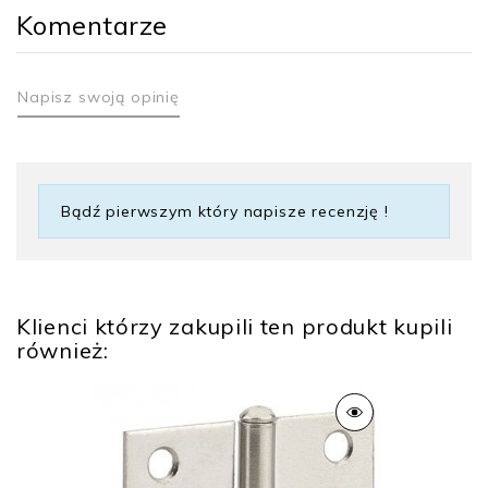
Komentarze
Napisz swoją opinię
Gwarancja
2 lata
Bądź pierwszym który napisze recenzję !
Rodzaj klucza
Klucz ząbkowany
Zastosowanie
Meble
Klienci którzy zakupili ten produkt kupili
również: