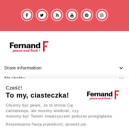
Store information

Na skróty

Cześć!
Ważne linki

To my, ciasteczka!
Twoje konto

Chcemy być pewni, że ta strona Cię
zainteresuje, ale musimy wiedzieć, czy
możemy być Twoimi towarzyszami podczas przeglądania.
Respektujemy Twoją prywatność, sprawdź jak.