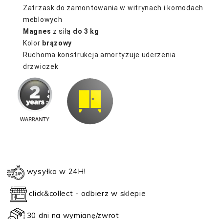
Zatrzask do zamontowania w witrynach i komodach
meblowych
Magnes
z siłą
do 3 kg
Kolor
brązowy
Ruchoma konstrukcja amortyzuje uderzenia
drzwiczek
wysyłka w 24H!
click&collect - odbierz w sklepie
30 dni na wymianę/zwrot