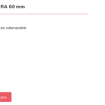
RA 60 mm
ucze odwracalne
zyka