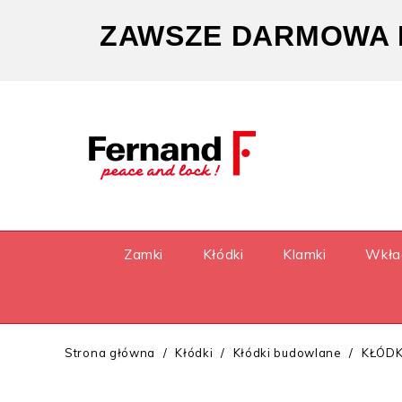
ZAWSZE DARMOWA D
Zamki
Kłódki
Klamki
Wkła
Strona główna
Kłódki
Kłódki budowlane
KŁÓDK