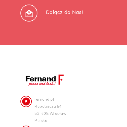
Dołącz do Nas!
fernand.pl
Robotnicza 54
53-608 Wrocław
Polska