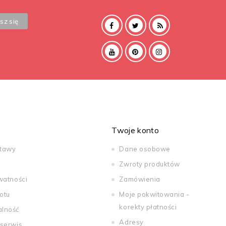
Twoje konto
stawy
Dane osobowe
Zwroty produktów
watności
Zamówienia
otu
Moje pokwitowania -
korekty płatności
alność
Adresy
 serwis