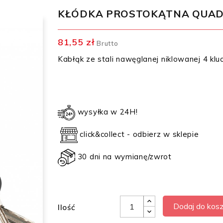
KŁÓDKA PROSTOKĄTNA QUAD
81,55 zł
Brutto
Kabłąk ze stali nawęglanej niklowanej 4 kl
wysyłka w 24H!
click&collect - odbierz w sklepie
30 dni na wymianę/zwrot
Dodaj do kos
Ilość