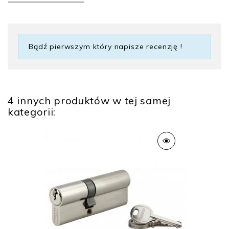
Bądź pierwszym który napisze recenzję !
4 innych produktów w tej samej
Gwarancja
5 lat
kategorii:
Typ drzwi
Drzwi wejściowe
Rodzaj klucza
Klucz odwracalny
Seria
Tiger 6
Wykończenie
niklowane