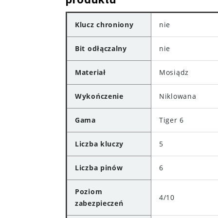
Klucz chroniony
nie
Bit odłączalny
nie
Materiał
Mosiądz
Wykończenie
Niklowana
Gama
Tiger 6
Liczba kluczy
5
Liczba pinów
6
Poziom
4/10
zabezpieczeń