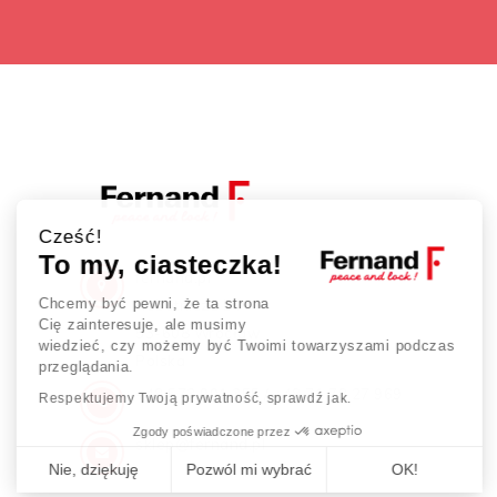
Cześć!
To my, ciasteczka!
fernand.pl
Chcemy być pewni, że ta strona
Robotnicza 54
Cię zainteresuje, ale musimy
53-608 Wrocław
wiedzieć, czy możemy być Twoimi towarzyszami podczas
Polska
przeglądania.
+48 573 901 355 / +48 71 78 27 969
Respektujemy Twoją prywatność, sprawdź jak.
Zgody poświadczone przez
sklep@fernand.pl
Nie, dziękuję
Pozwól mi wybrać
OK!