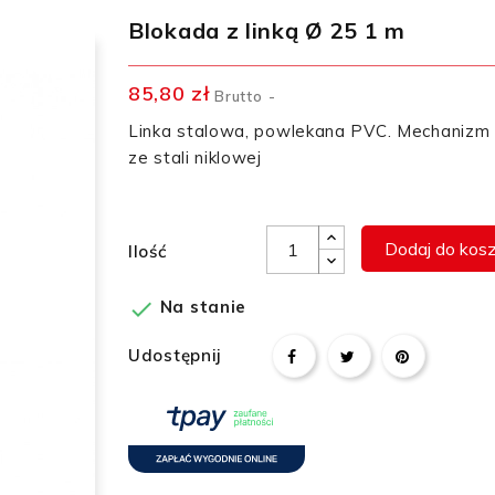
Blokada z linką Ø 25 1 m
85,80 zł
Brutto
Linka stalowa, powlekana PVC. Mechanizm d
ze stali niklowej
Dodaj do kos
Ilość

Na stanie
Udostępnij