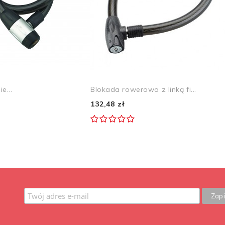
e...
Blokada rowerowa z linką fi...
132,48 zł