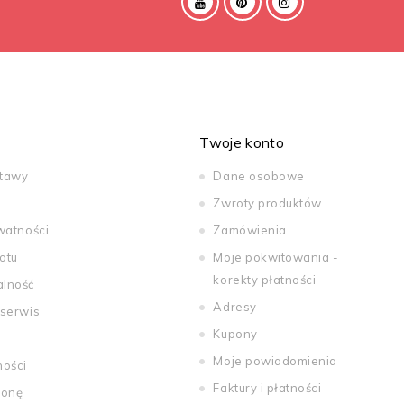
Twoje konto
stawy
Dane osobowe
Zwroty produktów
watności
Zamówienia
otu
Moje pokwitowania -
korekty płatności
alność
Adresy
 serwis
Kupony
Moje powiadomienia
ności
Faktury i płatności
ronę