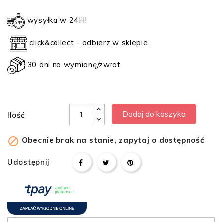
wysyłka w 24H!
click&collect - odbierz w sklepie
30 dni na wymianę/zwrot
Dodaj do koszyka
Ilość

Obecnie brak na stanie, zapytaj o dostępność
Udostępnij