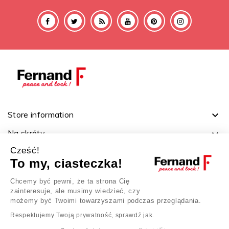
Store information

Na skróty

Cześć!
Ważne linki

To my, ciasteczka!
Twoje konto

Chcemy być pewni, że ta strona Cię
zainteresuje, ale musimy wiedzieć, czy
możemy być Twoimi towarzyszami podczas przeglądania.
Respektujemy Twoją prywatność, sprawdź jak.