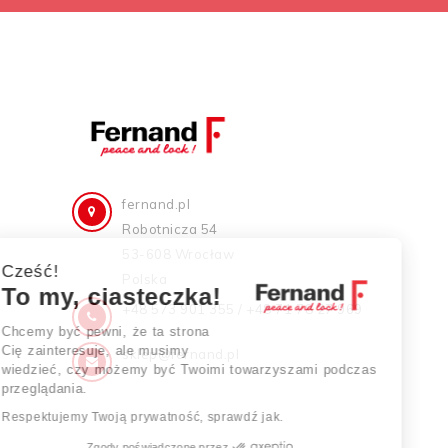
fernand.pl
Robotnicza 54
53-608 Wrocław
Cześć!
Polska
To my, ciasteczka!
+48 573 901 355 / +48 71 78 27 969
Chcemy być pewni, że ta strona
Cię zainteresuje, ale musimy
sklep@fernand.pl
wiedzieć, czy możemy być Twoimi towarzyszami podczas
przeglądania.
Respektujemy Twoją prywatność, sprawdź jak.
Zgody poświadczone przez