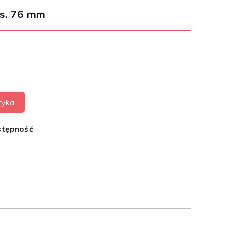
s. 76 mm
zyka
stępność