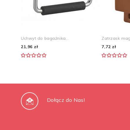
Uchwyt do bagażnika...
Zatrzask magn
21,96 zł
7,72 zł
Dołącz do Nas!