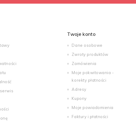
Twoje konto
stawy
Dane osobowe
Zwroty produktów
watności
Zamówienia
otu
Moje pokwitowania -
korekty płatności
alność
Adresy
 serwis
Kupony
Moje powiadomienia
ności
Faktury i płatności
ronę