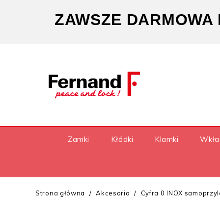
ZAWSZE DARMOWA D
Zamki
Kłódki
Klamki
Wkła
Strona główna
Akcesoria
Cyfra 0 INOX samoprzy