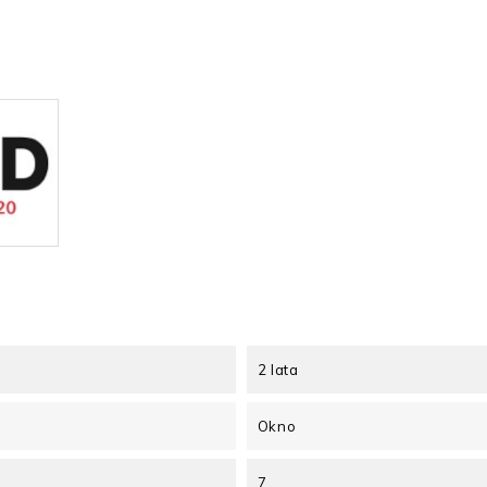
2 lata
Okno
7