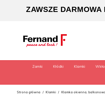
ZAWSZE DARMOWA D
Zamki
Kłódki
Klamki
Wkła
Strona główna
Klamki
Klamka okienna, balkonowa