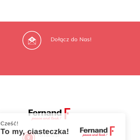
Dołącz do Nas!
Cześć!
To my, ciasteczka!
fernand.pl