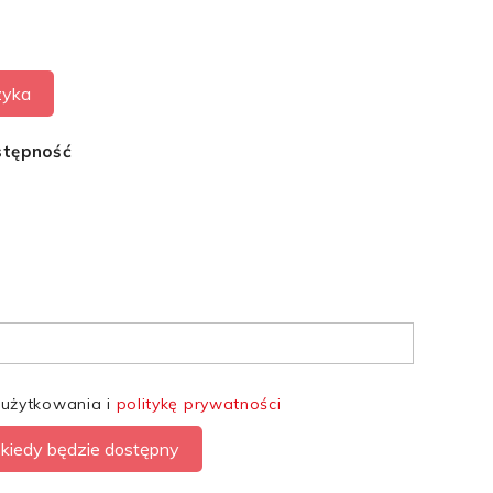
zyka
stępność
 użytkowania i
politykę prywatności
kiedy będzie dostępny