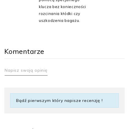
klucza bez konieczności
rozcinania kłódki czy
uszkodzenia bagażu.
Komentarze
Napisz swoją opinię
Bądź pierwszym który napisze recenzję !
Gwarancja
10 lat
Poziom zabezpieczeń
3