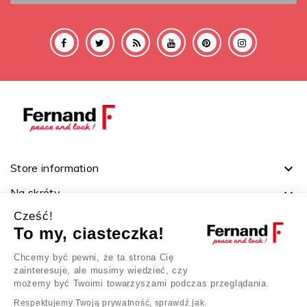
Store information

Na skróty

Cześć!
Ważne linki

To my, ciasteczka!
Twoje konto

Chcemy być pewni, że ta strona Cię
zainteresuje, ale musimy wiedzieć, czy
możemy być Twoimi towarzyszami podczas przeglądania.
Respektujemy Twoją prywatność, sprawdź jak.