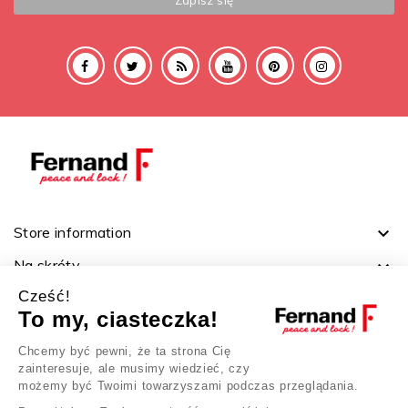
Store information

Na skróty

Cześć!
Ważne linki

To my, ciasteczka!
Twoje konto

Chcemy być pewni, że ta strona Cię
zainteresuje, ale musimy wiedzieć, czy
możemy być Twoimi towarzyszami podczas przeglądania.