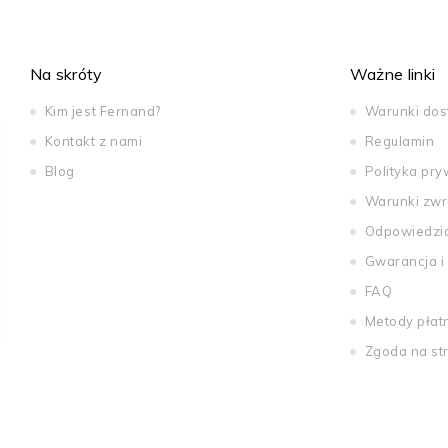
Na skróty
Ważne linki
Kim jest Fernand?
Warunki do
Kontakt z nami
Regulamin
Blog
Polityka pry
Warunki zwr
Odpowiedzi
Gwarancja i
FAQ
Metody płat
Zgoda na st
ions
 de confidentialité, en garantissant la conformité avec les réglemen