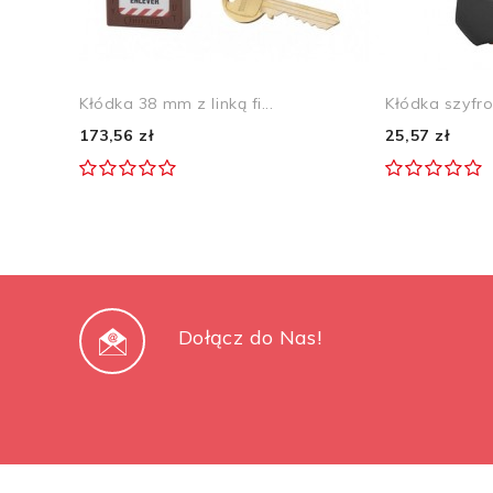
Kłódka 38 mm z linką fi...
Kłódka szyfr
173,56 zł
25,57 zł
Dołącz do Nas!