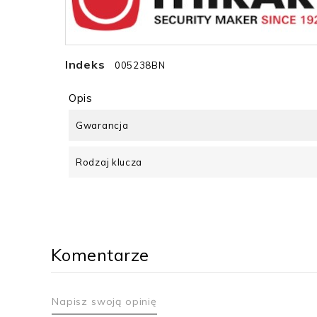
Indeks
005238BN
Opis
Gwarancja
Rodzaj klucza
Komentarze
Napisz swoją opinię