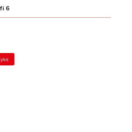
i 6
zyka