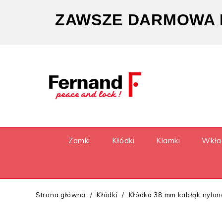
ZAWSZE DARMOWA D
Zamki
Kłódki
Klamki
Wkła
Strona główna
Kłódki
Kłódka 38 mm kabłąk nylono