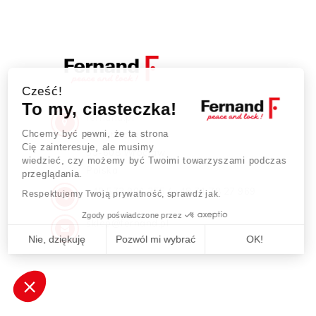
Cześć!
To my, ciasteczka!
fernand.pl
Chcemy być pewni, że ta strona
Robotnicza 54
Cię zainteresuje, ale musimy
53-608 Wrocław
wiedzieć, czy możemy być Twoimi towarzyszami podczas
Polska
przeglądania.
+48 573 901 355 / +48 71 78 27 969
Respektujemy Twoją prywatność, sprawdź jak.
Zgody poświadczone przez
sklep@fernand.pl
Nie, dziękuję
Pozwól mi wybrać
OK!
Axeptio consent
Plateforme de Gestion du Consentement : Personnalisez vos Opt
Notre plateforme vous permet d'adapter et de gérer vos paramètres