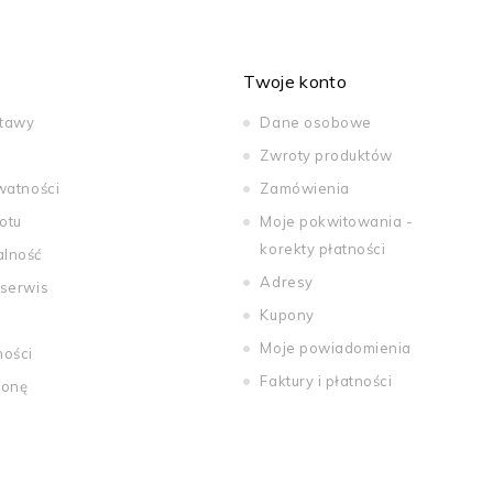
Twoje konto
stawy
Dane osobowe
Zwroty produktów
watności
Zamówienia
otu
Moje pokwitowania -
korekty płatności
alność
Adresy
 serwis
Kupony
Moje powiadomienia
ności
Faktury i płatności
ronę
tations. Personnalisez vos préférences pour contrôler la manière dont