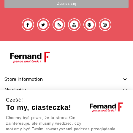
Store information

Na skróty

Cześć!
Ważne linki

To my, ciasteczka!
Twoje konto

Chcemy być pewni, że ta strona Cię
zainteresuje, ale musimy wiedzieć, czy
możemy być Twoimi towarzyszami podczas przeglądania.