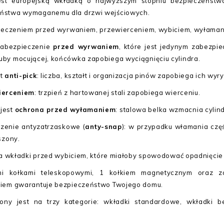
jest europejską wkładką o najwyższym stopniu bezpieczeństw
ństwa wymaganemu dla drzwi wejściowych.
pieczeniem przed wyrwaniem, przewierceniem, wybiciem, wyłaman
zabezpieczenie
przed wyrwaniem
, które jest jedynym zabezpi
by mocującej, końcówka zapobiega wyciągnięciu cylindra.
st
anti-pick
: liczba, kształt i organizacja pinów zapobiega ich wyr
ierceniem
: trzpień z hartowanej stali zapobiega wierceniu.
jest
ochrona przed wyłamaniem
: stalowa belka wzmacnia cylind
czenie antyzatrzaskowe (
anty-snap
): w przypadku włamania czę
szony.
na wkładki przed wybiciem, które miałoby spowodować opadnięcie 
i kołkami teleskopowymi, 1 kołkiem magnetycznym oraz za
niem gwarantuje bezpieczeństwo Twojego domu.
ony jest na trzy kategorie: wkładki standardowe, wkładki 