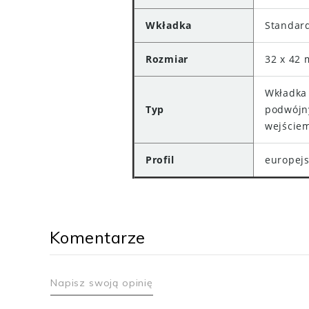
Wkładka
Standar
Rozmiar
32 x 42
Wkładka
Typ
podwój
wejście
Profil
europejs
Komentarze
Napisz swoją opinię