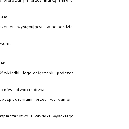
a oferowanym przez markę Thirard,
iem.
eczeniem występującym w najbardziej
ywaniu.
er.
ść wkładki ulega odłączeniu, podczas
pinów i otwarcie drzwi.
bezpieczeniami przed wyrwaniem,
bezpieczeństwa i wkładki wysokiego