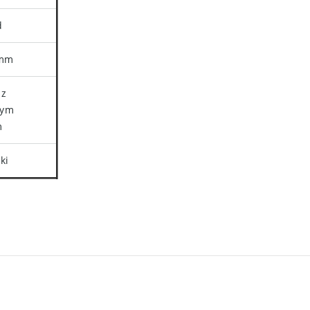
d
 mm
 z
nym
m
ki