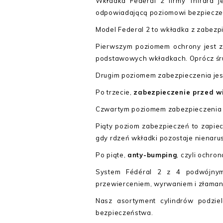
Wkładka Federal 2 firmy Thirard 
odpowiadającą poziomowi bezpiecze
Model Federal 2 to wkładka z zabez
Pierwszym poziomem ochrony jest 
podstawowych wkładkach. Oprócz śru
Drugim poziomem zabezpieczenia je
Po trzecie,
zabezpieczenie przed w
Czwartym poziomem zabezpieczenia 
Piąty poziom zabezpieczeń to zapie
gdy rdzeń wkładki pozostaje nienaru
Po piąte,
anty-bumping
, czyli ochro
System Fédéral 2 z 4 podwójnym
przewierceniem, wyrwaniem i złama
Nasz asortyment cylindrów podziel
bezpieczeństwa.