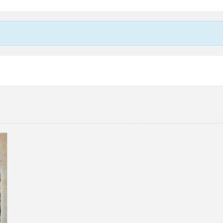
10 lat
Klucz odwracalny
Federal 2
niklowane
wkładki wysokiego bezpiecze
podwójne wejście
32x42