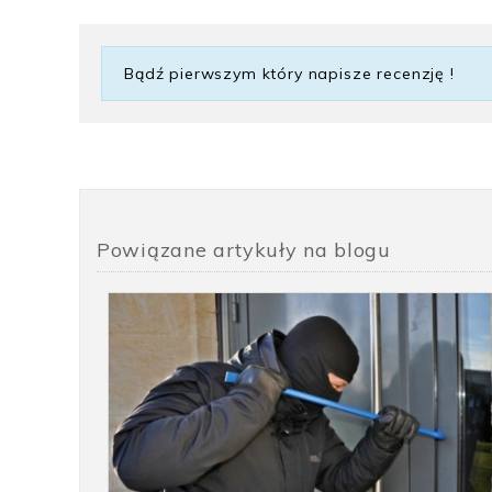
Gwarancja
Bądź pierwszym który napisze recenzję !
Rodzaj klucza
Seria
Wykończenie
Powiązane artykuły na blogu
Poziom zabezpieczeń
Rodzaj zamknięcia
Rozmiar