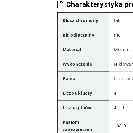
Charakterystyka pr
Klucz chroniony
tak
Bit odłączalny
nie
Materiał
Mosiądz
Wykończenie
Niklowa
Gama
Federal 
Liczba kluczy
4
Liczba pinów
4 + 1
Poziom
10/10
zabezpieczeń