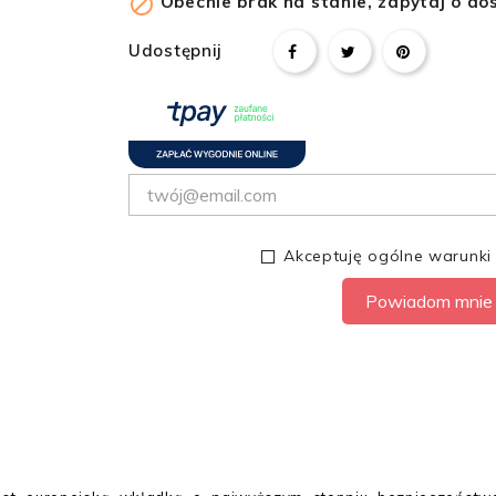

Obecnie brak na stanie, zapytaj o do
Udostępnij
Akceptuję ogólne warunki
Powiadom mnie 