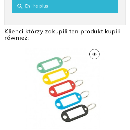
search
En lire plus
Klienci którzy zakupili ten produkt kupili
również: