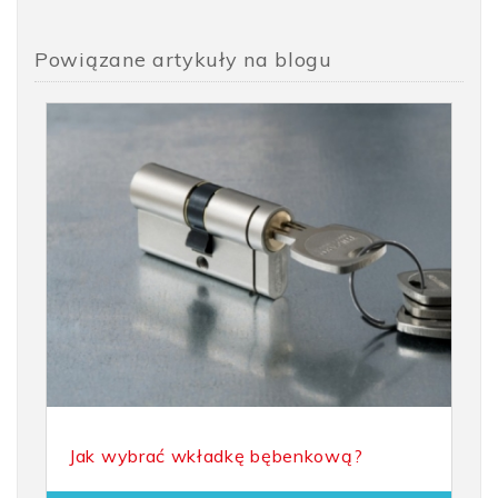
Rodzaj klucza
Klucz ząbkowany
Powiązane artykuły na blogu
Seria
SA
Wykończenie
niklowane
Poziom zabezpieczeń
wkładki standardowe
Rodzaj zamknięcia
podwójne wejście
Rozmiar
21x21
Jak wybrać wkładkę bębenkową?