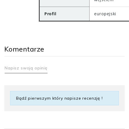
Profil
europejski
Komentarze
Napisz swoją opinię
Bądź pierwszym który napisze recenzję !
Gwarancja
2 lata
Typ drzwi
Drzwi wewnętrzne