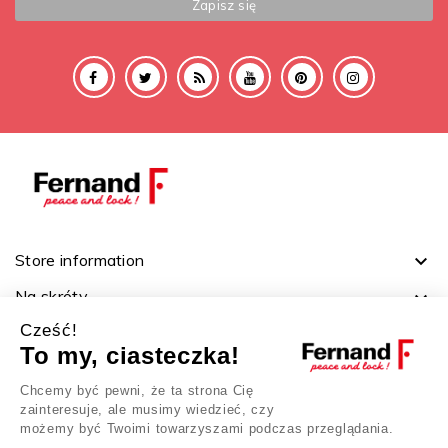
Store information

Na skróty

Cześć!
Ważne linki

To my, ciasteczka!
Twoje konto

Chcemy być pewni, że ta strona Cię
zainteresuje, ale musimy wiedzieć, czy
możemy być Twoimi towarzyszami podczas przeglądania.