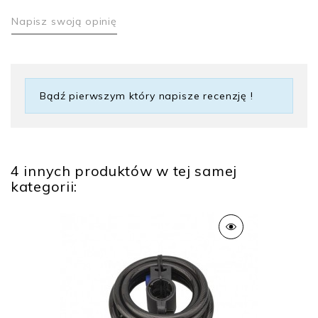
Napisz swoją opinię
Gwarancja
5 lat
Bądź pierwszym który napisze recenzję !
Rodzaj klucza
Klucz ząbkowany
Rodzaj zamknięcia
z kluczem
4 innych produktów w tej samej
kategorii: