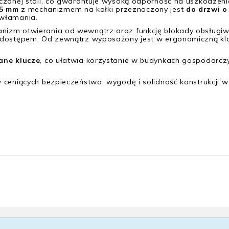
czonej stali, co gwarantuje wysoką odporność na uszkodzeni
25 mm
z mechanizmem na kołki przeznaczony jest
do drzwi o
 włamania.
izm otwierania od wewnątrz oraz funkcję blokady obsługiw
d dostępem. Od zewnątrz wyposażony jest w ergonomiczną k
ane klucze
, co ułatwia korzystanie w budynkach gospodarcz
 ceniących bezpieczeństwo, wygodę i solidność konstrukcji 