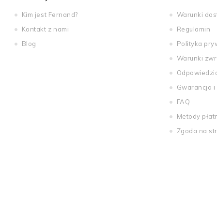
Kim jest Fernand?
Warunki do
Kontakt z nami
Regulamin
Blog
Polityka pry
Warunki zwr
Odpowiedzi
Gwarancja i
FAQ
Metody płat
Zgoda na st
ions
 de confidentialité, en garantissant la conformité avec les réglemen