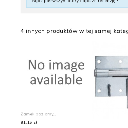
Bądź pierwszym który napisze recenzję !
4 innych produktów w tej samej kateg
Zamek poziomy...
81,15 zł