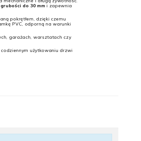
a mechaniczne i długą żywotność.
 grubości do 30 mm
i zapewnia
aną pokrętłem, dzięki czemu
lamkę PVC, odporną na warunki
ych, garażach, warsztatach czy
w codziennym użytkowaniu drzwi