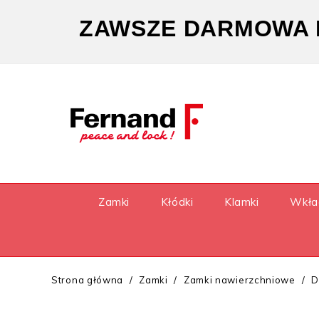
ZAWSZE DARMOWA D
Zamki
Kłódki
Klamki
Wkła
Strona główna
Zamki
Zamki nawierzchniowe
D