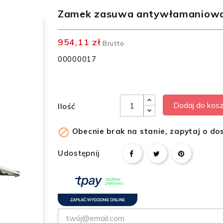
Zamek zasuwa antywłamaniowa z
954,11 zł
Brutto
00000017
Dodaj do kos
Ilość

Obecnie brak na stanie, zapytaj o do
Udostępnij