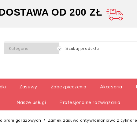
OSTAWA OD 200 ZŁ
dki
Zasuwy
Zabezpieczenia
Akcesoria
Nasze usługi
Profesjonalne rozwiązania
o bram garażowych
Zamek zasuwa antywłamaniowa z cylindre