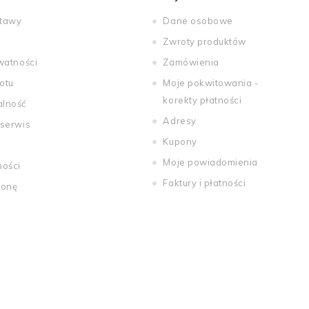
stawy
Dane osobowe
Zwroty produktów
watności
Zamówienia
otu
Moje pokwitowania -
korekty płatności
alność
Adresy
 serwis
Kupony
Moje powiadomienia
ności
Faktury i płatności
ronę
tations. Personnalisez vos préférences pour contrôler la manière dont