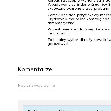
Korpus i zaczep wykonane są z tło
Wbudowany
cylinder o średnicy 
skuteczną ochronę przed próbami
Zamek posiada przyciskowy mechan
użytkownik ma pełną kontrolę na
atmosferyczne.
W zestawie znajdują się 3 niklow
magazynach.
To idealny wybór dla użytkowników
garażowych.
Komentarze
Napisz swoją opinię