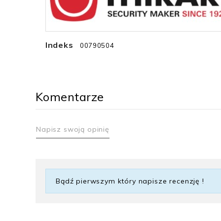
Indeks
00790504
Komentarze
Napisz swoją opinię
Bądź pierwszym który napisze recenzję !