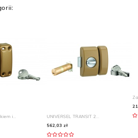
orii:
Za
21
iem i...
UNIVERSEL TRANSIT 2...
562,03 zł