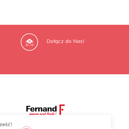
Dołącz do Nas!
Cześć!
To my, ciasteczka!