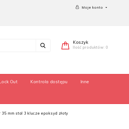
Moje konto

Koszyk
Ilość produktów: 0
Lock Out
Kontrola dostępu
Inne
35 mm stal 3 klucze epoksyd złoty