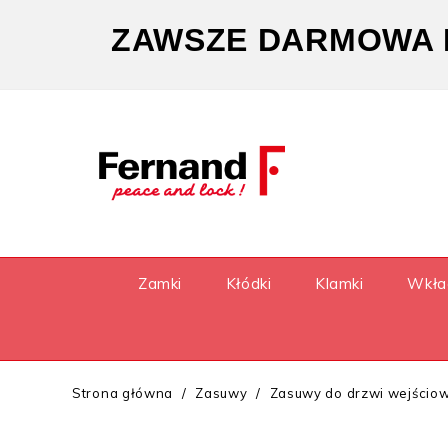
ZAWSZE DARMOWA D
Zamki
Kłódki
Klamki
Wkła
Strona główna
Zasuwy
Zasuwy do drzwi wejścio