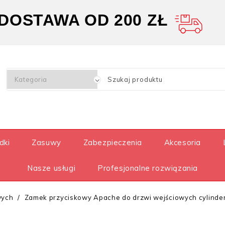
OSTAWA OD 200 ZŁ
dki
Zasuwy
Zabezpieczenia
Akcesoria
Nasze usługi
Profesjonalne rozwiązania
wych
Zamek przyciskowy Apache do drzwi wejściowych cylinder 