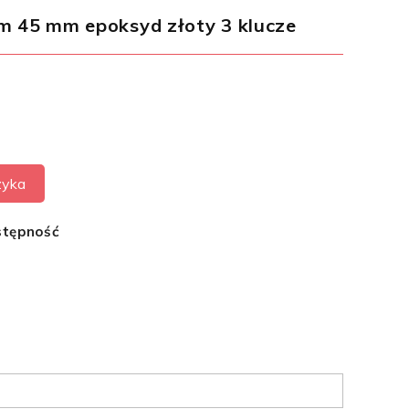
em 45 mm epoksyd złoty 3 klucze
zyka
stępność