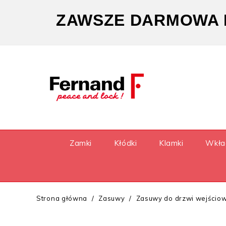
ZAWSZE DARMOWA D
Zamki
Kłódki
Klamki
Wkła
Strona główna
Zasuwy
Zasuwy do drzwi wejścio