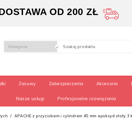
OSTAWA OD 200 ZŁ
dki
Zasuwy
Zabezpieczenia
Akcesoria
Nasze usługi
Profesjonalne rozwiązania
wych
APACHE z przyciskiem i cylindrem 45 mm epoksyd złoty 3 