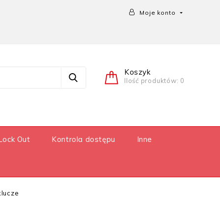
Moje konto

Koszyk
Ilość produktów: 0
Lock Out
Kontrola dostępu
Inne
klucze