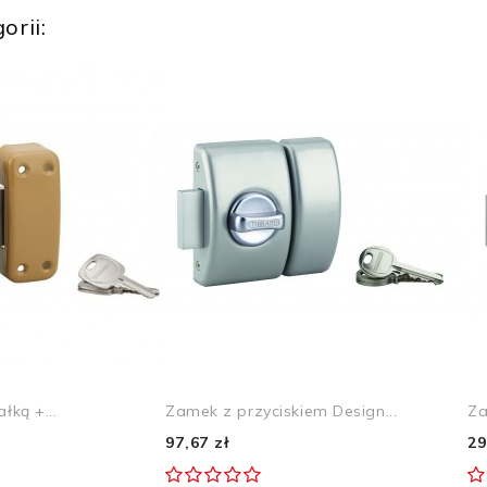
orii:
łką +...
Zamek z przyciskiem Design...
Za
97,67 zł
29