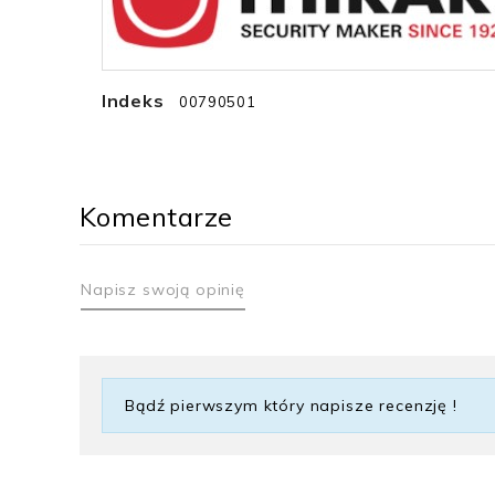
Indeks
00790501
Komentarze
Napisz swoją opinię
Bądź pierwszym który napisze recenzję !