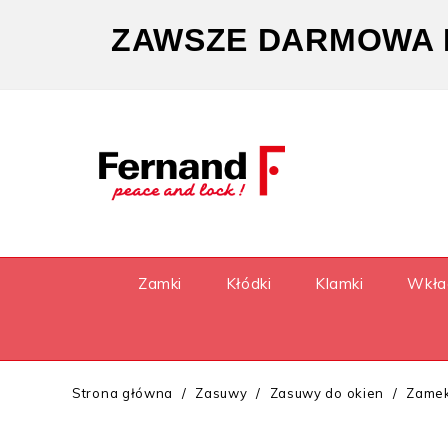
ZAWSZE DARMOWA D
Zamki
Kłódki
Klamki
Wkła
Strona główna
Zasuwy
Zasuwy do okien
Zamek