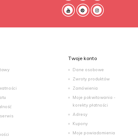
Twoje konto
stawy
Dane osobowe
Zwroty produktów
watności
Zamówienia
otu
Moje pokwitowania -
korekty płatności
alność
Adresy
 serwis
Kupony
Moje powiadomienia
ności