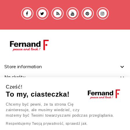
Store information

Na skróty

Cześć!
Ważne linki

To my, ciasteczka!
Twoje konto

Chcemy być pewni, że ta strona Cię
zainteresuje, ale musimy wiedzieć, czy
możemy być Twoimi towarzyszami podczas przeglądania.
Respektujemy Twoją prywatność, sprawdź jak.