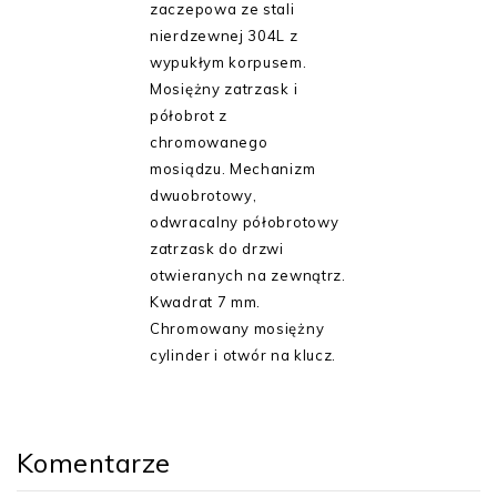
zaczepowa ze stali
nierdzewnej 304L z
wypukłym korpusem.
Mosiężny zatrzask i
półobrot z
chromowanego
mosiądzu. Mechanizm
dwuobrotowy,
odwracalny półobrotowy
zatrzask do drzwi
otwieranych na zewnątrz.
Kwadrat 7 mm.
Chromowany mosiężny
cylinder i otwór na klucz.
Komentarze