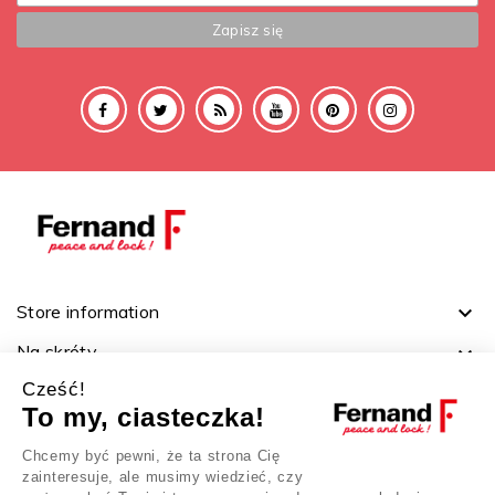
Store information

Na skróty

Cześć!
Ważne linki

To my, ciasteczka!
Twoje konto

Chcemy być pewni, że ta strona Cię
zainteresuje, ale musimy wiedzieć, czy