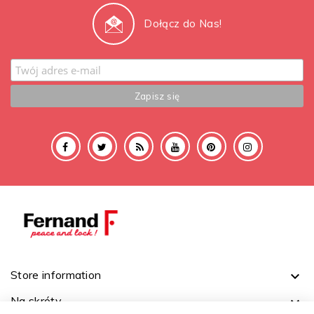
Dołącz do Nas!
Store information

Na skróty
