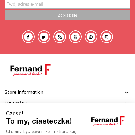
Store information

Na skróty

Cześć!
Ważne linki

To my, ciasteczka!
Twoje konto

Chcemy być pewni, że ta strona Cię