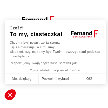
Cześć!
To my, ciasteczka!
fernand.pl
Chcemy być pewni, że ta strona
Robotnicza 54
Cię zainteresuje, ale musimy
53-608 Wrocław
wiedzieć, czy możemy być Twoimi towarzyszami podczas
Polska
przeglądania.
+48 573 901 355 / +48 71 78 27 969
Respektujemy Twoją prywatność, sprawdź jak.
Zgody poświadczone przez
sklep@fernand.pl
Nie, dziękuję
Pozwól mi wybrać
OK!
Axeptio consent
Plateforme de Gestion du Consentement : Personnalisez vos Opt
Notre plateforme vous permet d'adapter et de gérer vos paramètres