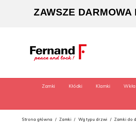
ZAWSZE DARMOWA D
Zamki
Kłódki
Klamki
Wkła
Strona główna
Zamki
Wg typu drzwi
Zamki do 