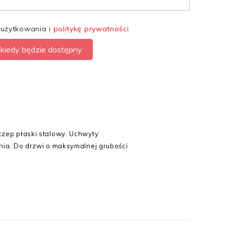
 użytkowania i
politykę prywatności
kiedy będzie dostępny
czep płaski stalowy. Uchwyty
nia. Do drzwi o maksymalnej grubości