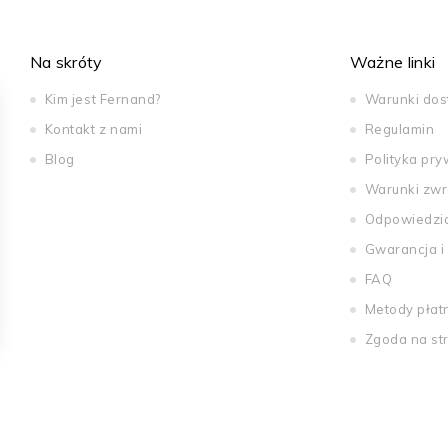
Na skróty
Ważne linki
Kim jest Fernand?
Warunki do
Kontakt z nami
Regulamin
Blog
Polityka pry
Warunki zwr
Odpowiedzi
Gwarancja i
FAQ
Metody płat
Zgoda na st
ions
 de confidentialité, en garantissant la conformité avec les réglemen