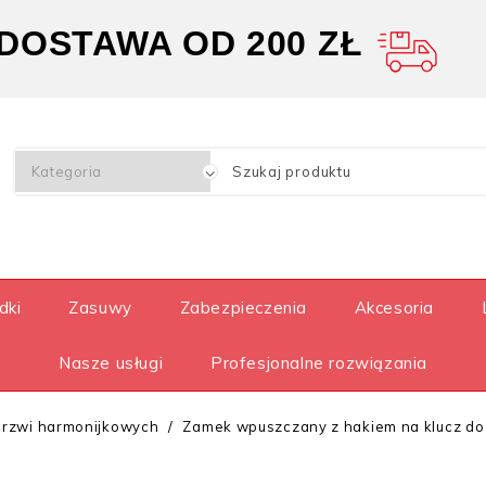
OSTAWA OD 200 ZŁ
dki
Zasuwy
Zabezpieczenia
Akcesoria
Nasze usługi
Profesjonalne rozwiązania
drzwi harmonijkowych
Zamek wpuszczany z hakiem na klucz do