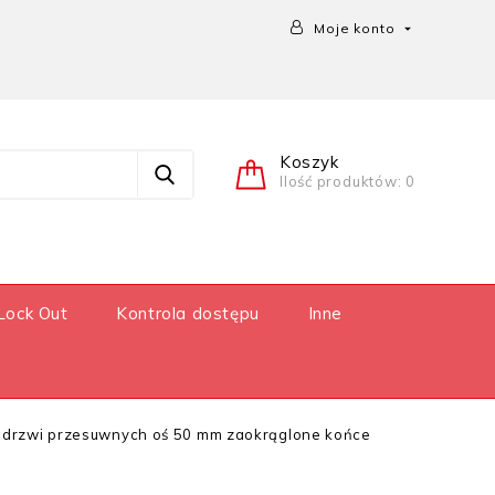
Moje konto

Koszyk
Ilość produktów: 0
Lock Out
Kontrola dostępu
Inne
 drzwi przesuwnych oś 50 mm zaokrąglone końce