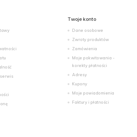
Twoje konto
stawy
Dane osobowe
Zwroty produktów
watności
Zamówienia
otu
Moje pokwitowania -
korekty płatności
alność
Adresy
 serwis
Kupony
Moje powiadomienia
ności
Faktury i płatności
ronę
tations. Personnalisez vos préférences pour contrôler la manière dont