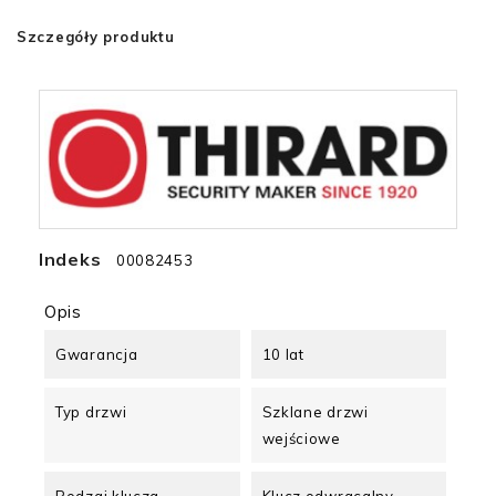
Szczegóły produktu
Indeks
00082453
Opis
Gwarancja
10 lat
Typ drzwi
Szklane drzwi
wejściowe
Rodzaj klucza
Klucz odwracalny