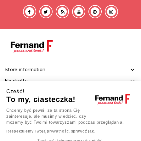
Store information

Na skróty

Cześć!
Ważne linki

To my, ciasteczka!
Twoje konto

Chcemy być pewni, że ta strona Cię
zainteresuje, ale musimy wiedzieć, czy
możemy być Twoimi towarzyszami podczas przeglądania.
Respektujemy Twoją prywatność, sprawdź jak.
Zgody poświadczone przez