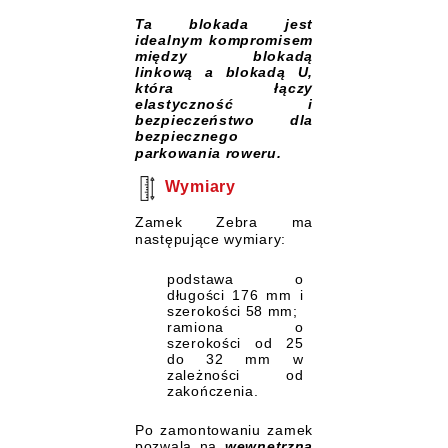
Ta blokada jest
idealnym kompromisem
między blokadą
linkową a blokadą U,
która łączy
elastyczność i
bezpieczeństwo dla
bezpiecznego
parkowania roweru.
Wymiary
Zamek Zebra ma
następujące wymiary:
podstawa o
długości 176 mm i
szerokości 58 mm;
ramiona o
szerokości od 25
do 32 mm w
zależności od
zakończenia.
Po zamontowaniu zamek
pozwala na
wewnętrzną