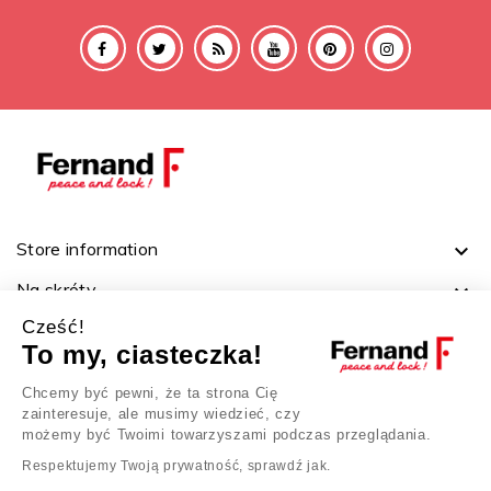
Store information

Na skróty

Cześć!
Ważne linki

To my, ciasteczka!
Twoje konto

Chcemy być pewni, że ta strona Cię
zainteresuje, ale musimy wiedzieć, czy
możemy być Twoimi towarzyszami podczas przeglądania.
Respektujemy Twoją prywatność, sprawdź jak.