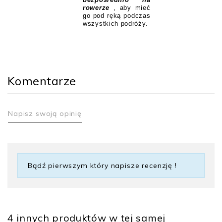
rowerze
, aby mieć
go pod ręką podczas
wszystkich podróży.
Komentarze
Napisz swoją opinię
Gwarancja
10 lat
Bądź pierwszym który napisze recenzję !
Rodzaj zamknięcia
z kluczem
Zastosowanie
Blokada
4 innych produktów w tej samej
antykradziezowa