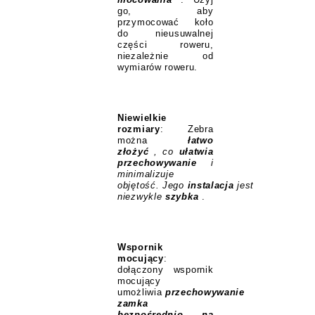
go, aby
przymocować koło
do nieusuwalnej
części roweru,
niezależnie od
wymiarów roweru.
Niewielkie
rozmiary
: Zebra
można
łatwo
złożyć
, co
ułatwia
przechowywanie
i
minimalizuje
objętość.
Jego
instalacja
jest
niezwykle
szybka
.
Wspornik
mocujący
:
dołączony wspornik
mocujący
umożliwia
przechowywanie
zamka
bezpośrednio na